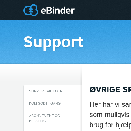
Support
ØVRIGE 
SUPPORT VIDEOER
Her har vi sa
KOM GODT I GANG
som muligvis 
ABONNEMENT OG
BETALING
brug for hjæl