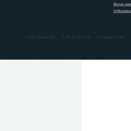
Øvrige spø
Driftsstatus
© 2026 eBinder ApS · CVR: 34 46 40 06 · Energivej 3, Sorø