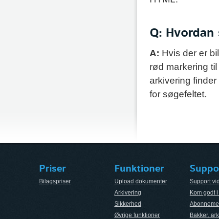
Q: Hvordan s
A:
Hvis der er bi
rød markering til
arkivering finder
for søgefeltet.
Priser
Funktioner
Suppo
Bilagspriser
Upload dokumenter
Support vi
Arkivering
Kom godt i
Sikkerhed
Abonnemen
Øvrige funktioner
Bakker, ark