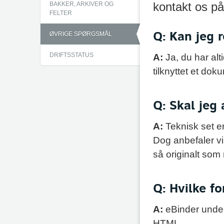
BAKKER, ARKIVER OG
kontakt os p
FELTER
Q: Kan jeg 
ØVRIGE SPØRGSMÅL
DRIFTSSTATUS
A:
Ja, du har alt
tilknyttet et dok
Q: Skal jeg 
A:
Teknisk set er
Dog anbefaler vi, 
så originalt som 
Q: Hvilke f
A:
eBinder under
HTML.