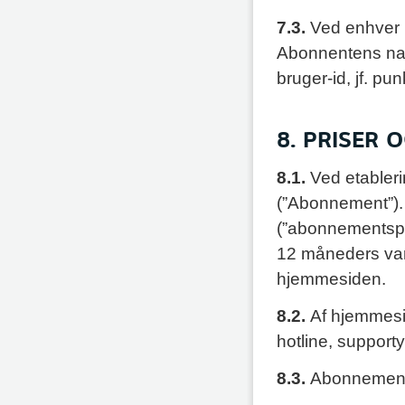
7.3.
Ved enhver 
Abonnentens nav
bruger-id, jf. pun
8. PRISER 
8.1.
Ved etableri
(”Abonnement”)
(”abonnementspa
12 måneders var
hjemmesiden.
8.2.
Af hjemmesid
hotline, supporty
8.3.
Abonnemente