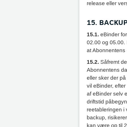
release eller ver
15. BACKU
15.1.
eBinder fo
02.00 og 05.00. 
at Abonnentens d
15.2.
Såfremt de
Abonnentens dat
eller sker der 
vil eBinder, eft
af eBinder selv e
driftstid påbegy
reetableringen i
backup, risikere
kan være op til 