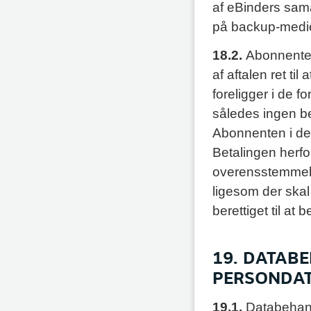
af eBinders sam
på backup-medi
18.2.
Abonnentens
af aftalen ret ti
foreligger i de 
således ingen be
Abonnenten i den
Betalingen herfor
overensstemmels
ligesom der skal
berettiget til at
19. DATAB
PERSONDA
19.1.
Databehand