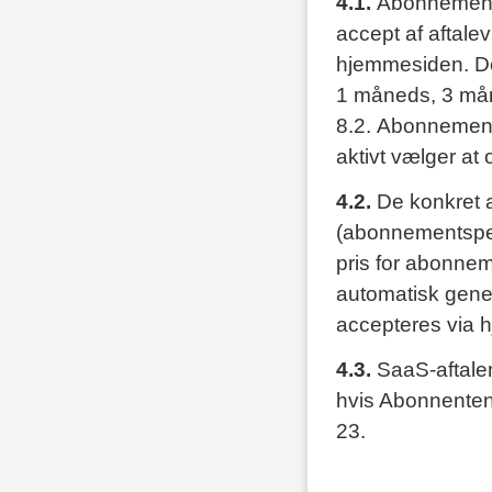
4.1.
Abonnemente
accept af aftale
hjemmesiden. D
1 måneds, 3 mån
8.2. Abonnement
aktivt vælger at
4.2.
De konkret a
(abonnementsper
pris for abonneme
automatisk gener
accepteres via 
4.3.
SaaS-aftale
hvis Abonnenten m
23.