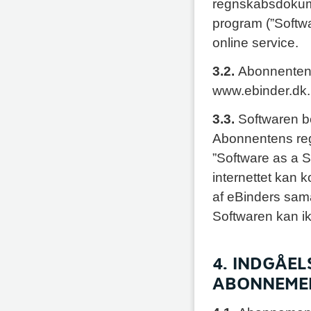
regnskabsdokume
program (”Softwa
online service.
3.2.
Abonnenten 
www.ebinder.dk.
3.3.
Softwaren be
Abonnentens re
”Software as a S
internettet kan k
af eBinders sama
Softwaren kan ikk
4. INDGÅE
ABONNEME