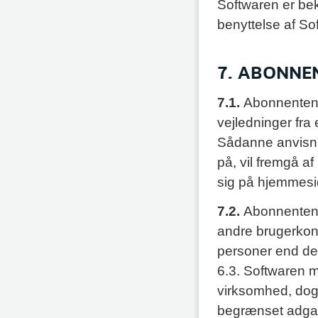
Softwaren er bek
benyttelse af So
7. ABONNE
7.1.
Abonnenten er
vejledninger fra
Sådanne anvisn
på, vil fremgå a
sig på hjemmesi
7.2.
Abonnenten 
andre brugerkont
personer end dem
6.3. Softwaren m
virksomhed, dog
begrænset adgan