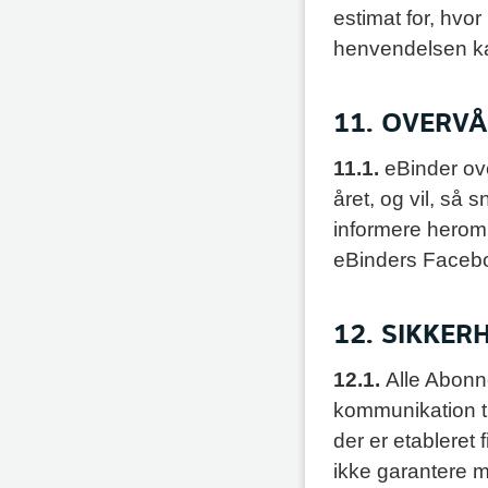
estimat for, hvor 
henvendelsen k
11. OVERV
11.1.
eBinder ov
året, og vil, så s
informere hero
eBinders Facebo
12. SIKKER
12.1.
Alle Abonn
kommunikation ti
der er etableret 
ikke garantere 