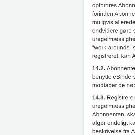
opfordres Abonne
forinden Abonnen
muligvis allered
endvidere gøre s
uregelmæssighed
”work-arounds” s
registreret, kan
14.2.
Abonnenten 
benytte eBinders
modtager de nødve
14.3.
Registrerer
uregelmæssighed
Abonnenten, skal
afgør endeligt kat
beskrivelse fra 