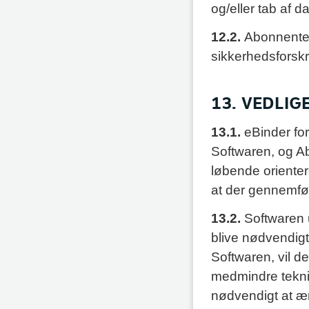
og/eller tab af da
12.2.
Abonnenten
sikkerhedsforskr
13. VEDLI
13.1.
eBinder fo
Softwaren, og Ab
løbende oriente
at der gennemfø
13.2.
Softwaren 
blive nødvendigt
Softwaren, vil 
medmindre tekni
nødvendigt at æn