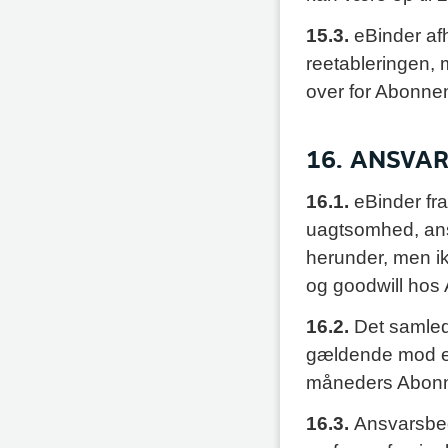
15.3.
eBinder af
reetableringen, 
over for Abonne
16. ANSVA
16.1.
eBinder fra
uagtsomhed, ansv
herunder, men ikk
og goodwill hos
16.2.
Det samled
gældende mod eB
måneders Abon
16.3.
Ansvarsbeg