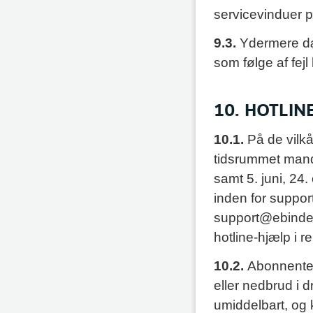
servicevinduer 
9.3.
Ydermere dæ
som følge af fej
10. HOTLIN
10.1.
På de vilkå
tidsrummet manda
samt 5. juni, 24
inden for support
support@ebinder
hotline-hjælp i re
10.2.
Abonnenten
eller nedbrud i 
umiddelbart, og 