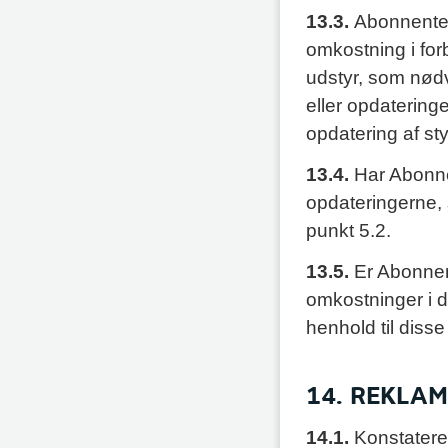
13.3.
Abonnenten
omkostning i for
udstyr, som nød
eller opdatering
opdatering af st
13.4.
Har Abonne
opdateringerne, 
punkt 5.2.
13.5.
Er Abonnen
omkostninger i de
henhold til diss
14. REKLA
14.1.
Konstatere