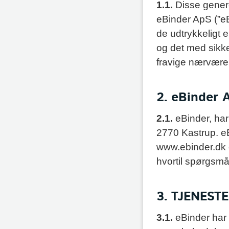
1.1.
Disse generel
eBinder ApS (”eB
de udtrykkeligt e
og det med sikke
fravige nærværen
2. eBinder 
2.1.
eBinder, ha
2770 Kastrup. eB
www.ebinder.dk 
hvortil spørgsmå
3. TJENEST
3.1.
eBinder har 