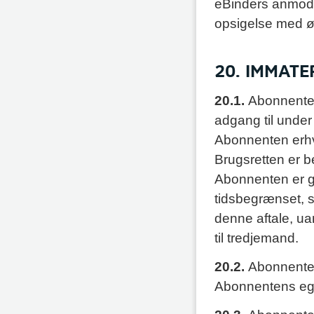
eBinders anmodni
opsigelse med øj
20. IMMATE
20.1.
Abonnenten
adgang til under
Abonnenten erhve
Brugsretten er b
Abonnenten er gj
tidsbegrænset, s
denne aftale, ua
til tredjemand.
20.2.
Abonnenten 
Abonnentens eg