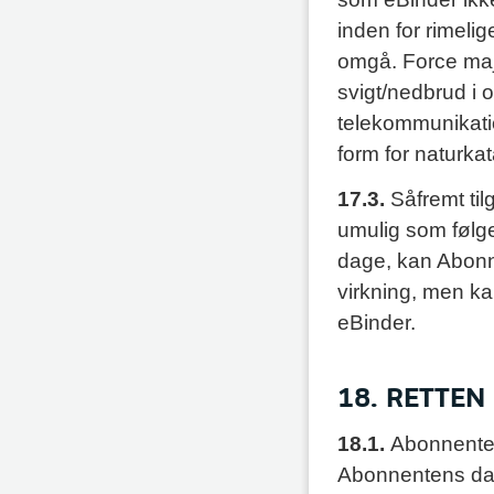
inden for rimeli
omgå. Force maje
svigt/nedbrud i of
telekommunikati
form for naturkat
17.3.
Såfremt til
umulig som følge
dage, kan Abonne
virkning, men k
eBinder.
18. RETTEN
18.1.
Abonnenten
Abonnentens data