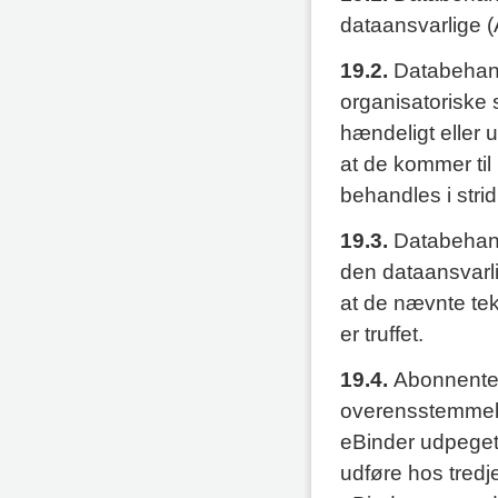
dataansvarlige 
19.2.
Databehand
organisatoriske 
hændeligt eller u
at de kommer ti
behandles i stri
19.3.
Databehand
den dataansvarli
at de nævnte tek
er truffet.
19.4.
Abonnenten 
overensstemmels
eBinder udpeget 
udføre hos tred