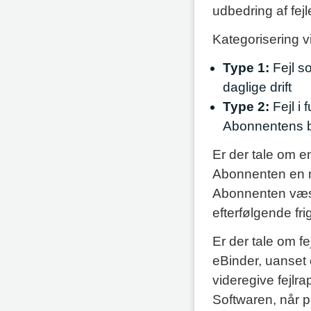
udbedring af fejl
Kategorisering vi
Type 1:
Fejl s
daglige drift
Type 2:
Fejl i
Abonnentens br
Er der tale om en 
Abonnenten en mi
Abonnenten væse
efterfølgende fri
Er der tale om f
eBinder, uanset o
videregive fejlr
Softwaren, når pr