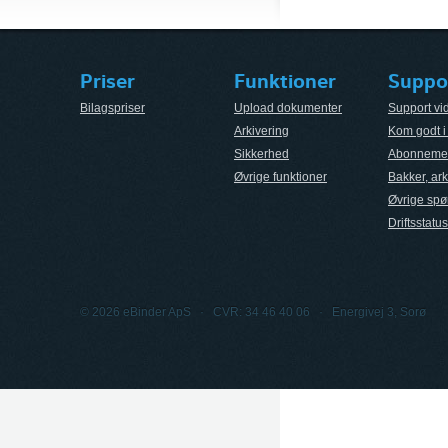
Priser
Funktioner
Suppo
Bilagspriser
Upload dokumenter
Support vi
Arkivering
Kom godt i
Sikkerhed
Abonnemen
Øvrige funktioner
Bakker, ark
Øvrige spø
Driftsstatus
© 2026 eBinder ApS · CVR: 34 46 40 06 · Energivej 3, Sorø