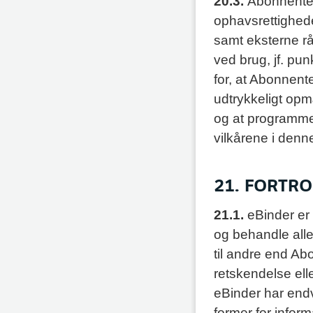
20.3.
Abonnenten
ophavsrettighed
samt eksterne rå
ved brug, jf. pun
for, at Abonnent
udtrykkeligt opm
og at programm
vilkårene i denne
21. FORTR
21.1.
eBinder er 
og behandle alle
til andre end A
retskendelse elle
eBinder har end
former for infor