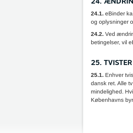
24. ÆNDRI
24.1.
eBinder ka
og oplysninger 
24.2.
Ved ændrin
betingelser, vil 
25. TVISTER
25.1.
Enhver tvi
dansk ret. Alle t
mindelighed. Hvi
Københavns byret