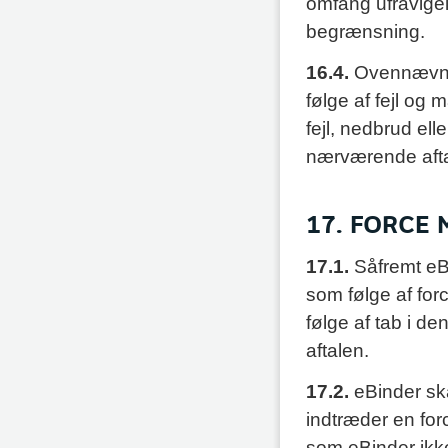
omfang ufravigel
begrænsning.
16.4.
Ovennævnt
følge af fejl og
fejl, nedbrud ell
nærværende afta
17. FORCE
17.1.
Såfremt eB
som følge af for
følge af tab i 
aftalen.
17.2.
eBinder sk
indtræder en for
som eBinder ikk