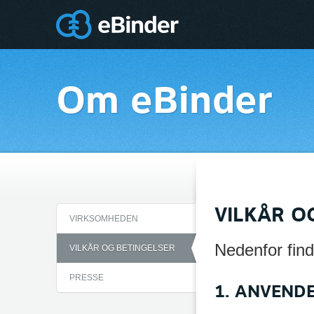
Om eBinder
VILKÅR O
VIRKSOMHEDEN
Nedenfor find
VILKÅR OG BETINGELSER
PRESSE
1. ANVEND