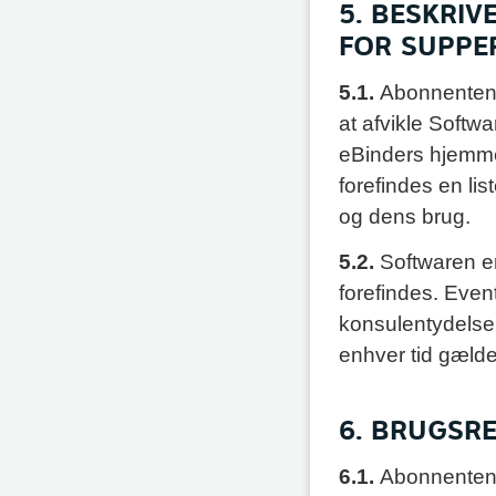
5. BESKRIV
FOR SUPPE
5.1.
Abonnenten f
at afvikle Softw
eBinders hjemme
forefindes en l
og dens brug.
5.2.
Softwaren e
forefindes. Even
konsulentydelser 
enhver tid gælde
6. BRUGSR
6.1.
Abonnenten 