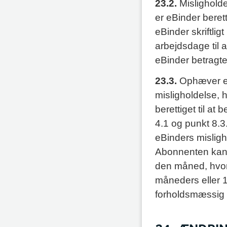
23.2.
Misligholde
er eBinder beret
eBinder skriftli
arbejdsdage til a
eBinder betragte
23.3.
Ophæver eB
misligholdelse, 
berettiget til at
4.1 og punkt 8.
eBinders misligh
Abonnenten kan 
den måned, hvori
måneders eller 
forholdsmæssig t