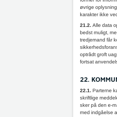
øvrige oplysnin
karakter ikke v
21.2.
Alle data o
bedst muligt, me
tredjemand får 
sikkerhedsforans
optrådt groft ua
fortsat anvendel
22. KOMMU
22.1.
Parterne k
skriftlige meddel
sker på den e-ma
med indgåelse af